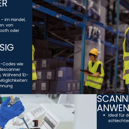
ER
 – im Handel,
en: von
ooth oder
SIG
D-Codes wie
descanner
g. Während 1D-
Möglichkeiten:
ennung
SCANNE
ANWE
Ideal für 
schlechten