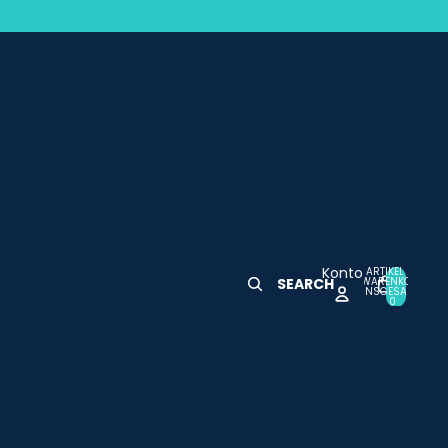
Konto
ARTIKEL IM
WARENKORB
SEARCH
0
INSGESAMT:
0