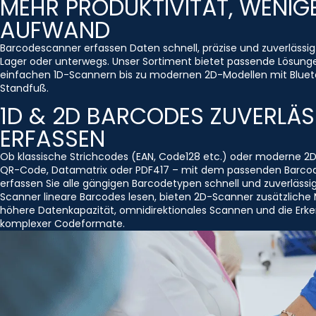
MEHR PRODUKTIVITÄT, WENIG
AUFWAND
Barcodescanner erfassen Daten schnell, präzise und zuverlässig
Lager oder unterwegs. Unser Sortiment bietet passende Lösung
einfachen 1D-Scannern bis zu modernen 2D-Modellen mit Bluet
Standfuß.
1D & 2D BARCODES ZUVERLÄS
ERFASSEN
Ob klassische Strichcodes (EAN, Code128 etc.) oder moderne 2
QR-Code, Datamatrix oder PDF417 – mit dem passenden Barco
erfassen Sie alle gängigen Barcodetypen schnell und zuverlässi
Scanner lineare Barcodes lesen, bieten 2D-Scanner zusätzliche 
höhere Datenkapazität, omnidirektionales Scannen und die Erk
komplexer Codeformate.