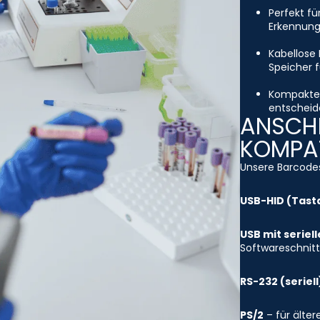
Perfekt fü
Erkennung
Kabellose 
Speicher f
Kompakte 
entscheide
ANSCHL
KOMPAT
Unsere Barcodes
USB-HID (Tast
USB mit seriel
Softwareschnitt
RS-232 (seriell
PS/2
– für älte