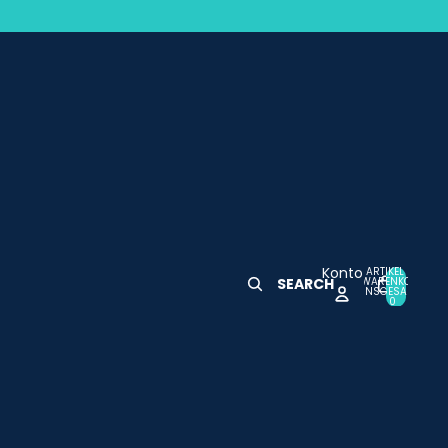
Konto
ARTIKEL IM
WARENKORB
SEARCH
0
INSGESAMT:
0