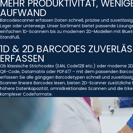
MEHR PRODUKTIVITÄT, WENIG
AUFWAND
Barcodescanner erfassen Daten schnell, präzise und zuverlässig
Lager oder unterwegs. Unser Sortiment bietet passende Lösung
einfachen 1D-Scannern bis zu modernen 2D-Modellen mit Bluet
Standfuß.
1D & 2D BARCODES ZUVERLÄS
ERFASSEN
Ob klassische Strichcodes (EAN, Code128 etc.) oder moderne 2
QR-Code, Datamatrix oder PDF417 – mit dem passenden Barco
erfassen Sie alle gängigen Barcodetypen schnell und zuverlässi
Scanner lineare Barcodes lesen, bieten 2D-Scanner zusätzliche 
höhere Datenkapazität, omnidirektionales Scannen und die Erk
komplexer Codeformate.