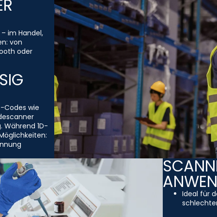
ER
 – im Handel,
en: von
ooth oder
SIG
D-Codes wie
descanner
g. Während 1D-
Möglichkeiten:
ennung
SCANNE
ANWE
Ideal für 
schlechten