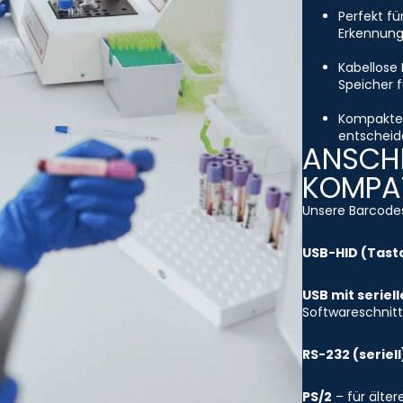
Perfekt fü
Erkennung
Kabellose 
Speicher f
Kompakte 
entscheide
ANSCHL
KOMPAT
Unsere Barcodes
USB-HID (Tast
USB mit seriel
Softwareschnitt
RS-232 (seriell
PS/2
– für älte