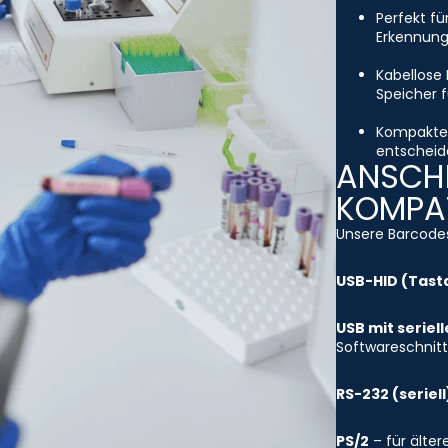
Perfekt fü
Erkennung
Kabellose 
Speicher f
Kompakte 
entscheide
ANSCHL
KOMPAT
Unsere Barcodes
USB-HID (Tast
USB mit seriel
Softwareschnitt
RS-232 (seriell
PS/2
– für älte