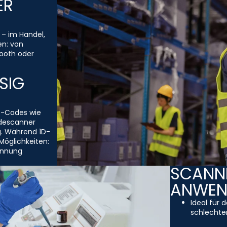
ER
 – im Handel,
en: von
ooth oder
SIG
D-Codes wie
descanner
g. Während 1D-
Möglichkeiten:
ennung
SCANNE
ANWE
Ideal für 
schlechten