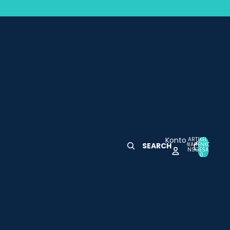
Konto
ARTIKEL IM
WARENKORB
SEARCH
0
INSGESAMT:
0