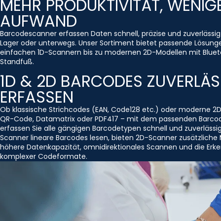
MEHR PRODUKTIVITÄT, WENIG
AUFWAND
Barcodescanner erfassen Daten schnell, präzise und zuverlässig
Lager oder unterwegs. Unser Sortiment bietet passende Lösung
einfachen 1D-Scannern bis zu modernen 2D-Modellen mit Bluet
Standfuß.
1D & 2D BARCODES ZUVERLÄS
ERFASSEN
Ob klassische Strichcodes (EAN, Code128 etc.) oder moderne 2
QR-Code, Datamatrix oder PDF417 – mit dem passenden Barco
erfassen Sie alle gängigen Barcodetypen schnell und zuverlässi
Scanner lineare Barcodes lesen, bieten 2D-Scanner zusätzliche 
höhere Datenkapazität, omnidirektionales Scannen und die Erk
komplexer Codeformate.