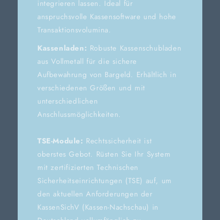
integrieren lassen. Ideal für
anspruchsvolle Kassensoftware und hohe
Transaktionsvolumina.
Kassenladen:
Robuste Kassenschubladen
aus Vollmetall für die sichere
Aufbewahrung von Bargeld. Erhältlich in
verschiedenen Größen und mit
unterschiedlichen
Anschlussmöglichkeiten.
TSE-Module:
Rechtssicherheit ist
oberstes Gebot. Rüsten Sie Ihr System
mit zertifizierten Technischen
Sicherheitseinrichtungen (TSE) auf, um
den aktuellen Anforderungen der
KassenSichV (Kassen-Nachschau) in