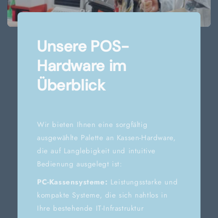
Unsere POS-
Hardware im
Überblick
Wir bieten Ihnen eine sorgfältig
ausgewählte Palette an Kassen-Hardware,
die auf Langlebigkeit und intuitive
Bedienung ausgelegt ist:
PC-Kassensysteme:
Leistungsstarke und
kompakte Systeme, die sich nahtlos in
Ihre bestehende IT-Infrastruktur