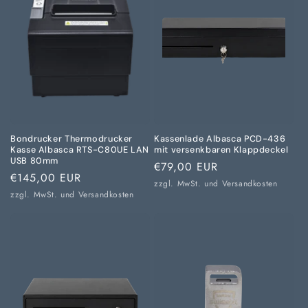
Bondrucker Thermodrucker
Kassenlade Albasca PCD-436
Kasse Albasca RTS-C80UE LAN
mit versenkbaren Klappdeckel
USB 80mm
Normaler
€79,00 EUR
Normaler
€145,00 EUR
Preis
zzgl. MwSt. und
Versandkosten
Preis
zzgl. MwSt. und
Versandkosten