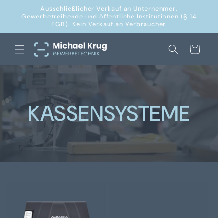
Direkt
Ausschließlicher Verkauf an Unternehmer,
zum
Gewerbetreibende und öffentliche Institutionen (§ 14
Inhalt
BGB). Kein Verkauf an Verbraucher.
Warenkorb
KASSENSYSTEME