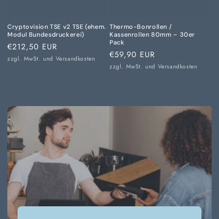
Cryptovision TSE v2 TSE (ehem.
Thermo-Bonrollen /
Modul Bundesdruckerei)
Kassenrollen 80mm – 30er
Pack
Normaler
€212,50 EUR
Normaler
€59,90 EUR
Preis
zzgl. MwSt. und
Versandkosten
Preis
zzgl. MwSt. und
Versandkosten