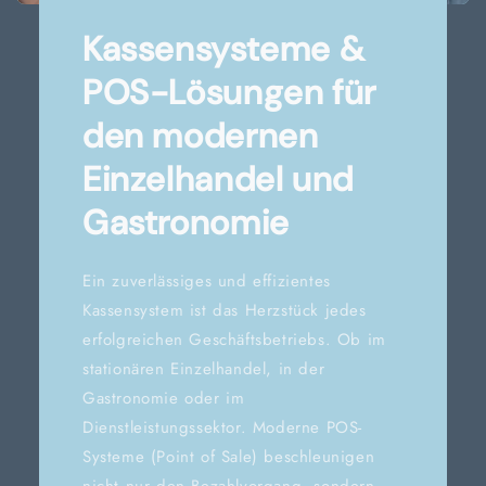
Kassensysteme &
POS-Lösungen für
den modernen
Einzelhandel und
Gastronomie
Ein zuverlässiges und effizientes
Kassensystem ist das Herzstück jedes
erfolgreichen Geschäftsbetriebs. Ob im
stationären Einzelhandel, in der
Gastronomie oder im
Dienstleistungssektor. Moderne POS-
Systeme (Point of Sale) beschleunigen
nicht nur den Bezahlvorgang, sondern