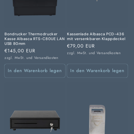
Bondrucker Thermodrucker
Kassenlade Albasca PCD-436
Kasse Albasca RTS-C80UE LAN
mit versenkbaren Klappdeckel
USB 80mm
Normaler
€79,00 EUR
Normaler
€145,00 EUR
Preis
zzgl. MwSt. und
Versandkosten
Preis
zzgl. MwSt. und
Versandkosten
In den Warenkorb legen
In den Warenkorb legen