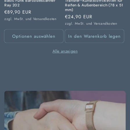
Basic Funk Barcodescanner
Transfer-Kunststofftiketten für
Ray 202
Reifen & Außenbereich (78 x 51
mm)
Normaler
€89,90 EUR
Normaler
€24,90 EUR
Preis
zzgl. MwSt. und
Versandkosten
Preis
zzgl. MwSt. und
Versandkosten
Optionen auswählen
In den Warenkorb legen
Alle anzeigen