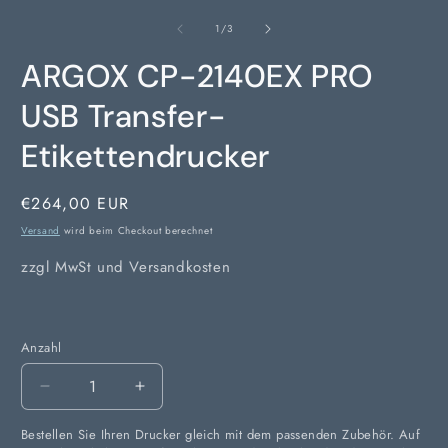
von
1
/
3
ARGOX CP-2140EX PRO
USB Transfer-
Etikettendrucker
Normaler
€264,00 EUR
Preis
Versand
wird beim Checkout berechnet
zzgl MwSt und Versandkosten
Anzahl
Anzahl
Verringere
Erhöhe
die
die
Bestellen Sie Ihren Drucker gleich mit dem passenden Zubehör. Auf
Menge
Menge