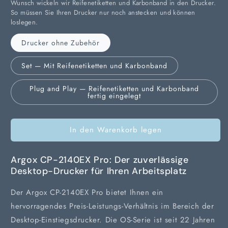
Wunsch wickeln wir Reifenetiketten und Karbonband in den Drucker.
für
für
So müssen Sie Ihren Drucker nur noch anstecken und können
ARGOX
ARGOX
loslegen.
CP-
CP-
2140EX
2140EX
Drucker ohne Zubehör
PRO
PRO
USB
USB
Set — Mit Reifenetiketten und Karbonband
Transfer-
Transfer-
Etikettendrucker
Etikettendrucker
Plug and Play — Reifenetiketten und Karbonband
fertig eingelegt
In den Warenkorb legen
Argox CP-2140EX Pro: Der zuverlässige
Desktop-Drucker für Ihren Arbeitsplatz
Der Argox CP-2140EX Pro bietet Ihnen ein
hervorragendes Preis-Leistungs-Verhältnis im Bereich der
Desktop-Einstiegsdrucker. Die OS-Serie ist seit 22 Jahren