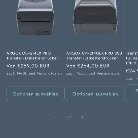
ARGOX OS-214EX PRO
ARGOX CP-2140EX PRO USB
Trans
Transfer-Etikettendrucker
Transfer-Etikettendrucker
für R
(78 x
Normaler
Von €259,00 EUR
Normaler
Von €264,00 EUR
Norm
€24,
Preis
Preis
zzgl. MwSt. und
Versandkosten
zzgl. MwSt. und
Versandkosten
Preis
zzgl.
I
Optionen auswählen
Optionen auswählen
von
1
/
5