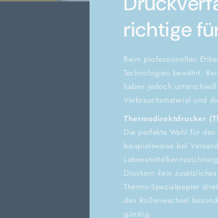
Druckverfa
richtige fü
Beim professionellen Etike
Technologien bewährt. Bei
haben jedoch unterschied
Verbrauchsmaterial und die
Thermodirektdrucker (T
Die perfekte Wahl für de
beispielsweise bei Versan
Lebensmittelkennzeichnung
Druckern
kein
zusätzliches
Thermo-Spezialpapier direk
den Rollenwechsel besonde
günstig.