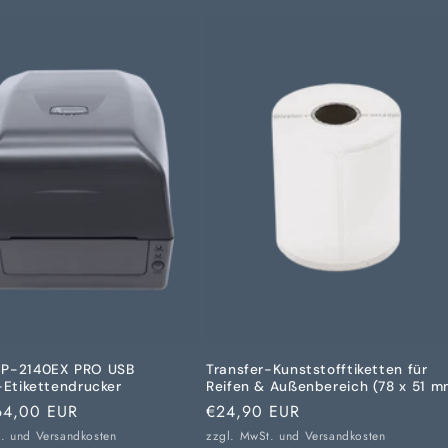
P-2140EX PRO USB
Transfer-Kunststofftiketten für
-Etikettendrucker
Reifen & Außenbereich (78 x 51 m
r
64,00 EUR
Normaler
€24,90 EUR
Preis
t. und
Versandkosten
zzgl. MwSt. und
Versandkosten