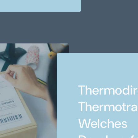
Thermodir
Thermotra
Welches