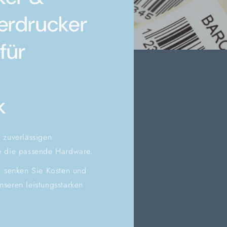
erdrucker
für
k
 zuverlässigen
ie die passende Hardware.
, senken Sie Kosten und
unseren leistungsstarken