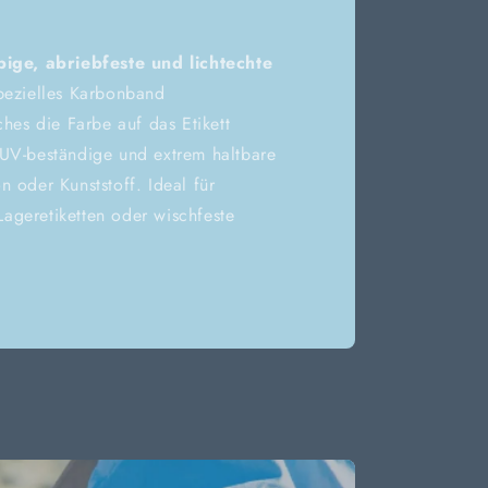
bige, abriebfeste und lichtechte
spezielles Karbonband
ches die Farbe auf das Etikett
 UV-beständige und extrem haltbare
n oder Kunststoff. Ideal für
ageretiketten oder wischfeste