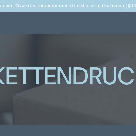
ehmer, Gewerbetreibende und öffentliche Institutionen (§ 14
IKETTENDRUC