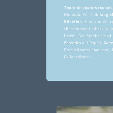
Thermotransferdrucker:
Die beste Wahl für
langle
Etiketten
. Hier wird ein 
(Transferband) erhitzt, wel
brennt. Das Ergebnis sind
Barcodes auf Papier, Karto
Produktkennzeichnungen, L
Reifenetiketten.