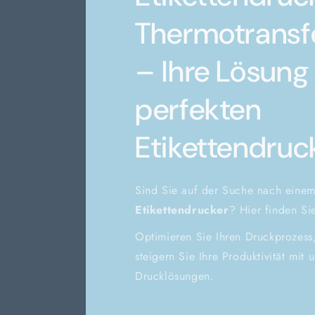
Thermotransf
– Ihre Lösung 
perfekten
Etikettendruc
Sind Sie auf der Suche nach einem
Etikettendrucker
? Hier finden S
Optimieren Sie Ihren Druckprozess
steigern Sie Ihre Produktivität mit 
Drucklösungen.