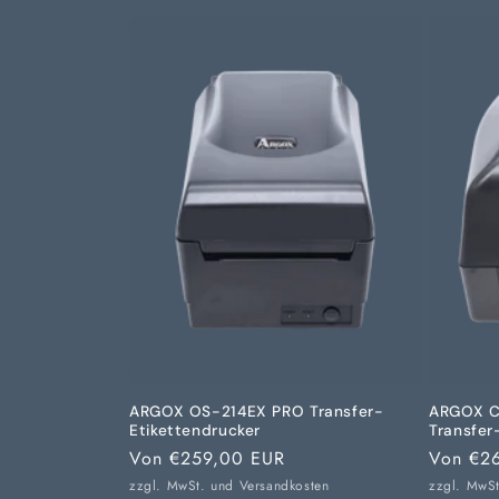
ARGOX OS-214EX PRO Transfer-
ARGOX C
Etikettendrucker
Transfer
Normaler
Von €259,00 EUR
Normale
Von €2
Preis
Preis
zzgl. MwSt. und
Versandkosten
zzgl. MwS