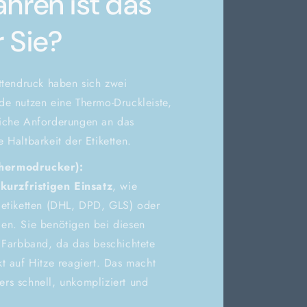
hren ist das
r Sie?
ttendruck haben sich zwei
de nutzen eine Thermo-Druckleiste,
liche Anforderungen an das
 Haltbarkeit der Etiketten.
hermodrucker):
n
kurzfristigen Einsatz
, wie
detiketten (DHL, DPD, GLS) oder
en. Sie benötigen bei diesen
 Farbband, da das beschichtete
t auf Hitze reagiert. Das macht
rs schnell, unkompliziert und