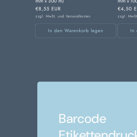
mm x 300 m)
mm x 10
Normaler
€8,55 EUR
Normale
€4,50 
Preis
Preis
zzgl. MwSt. und
Versandkosten
zzgl. MwS
In den Warenkorb legen
In
Barcode
Etikettendruc