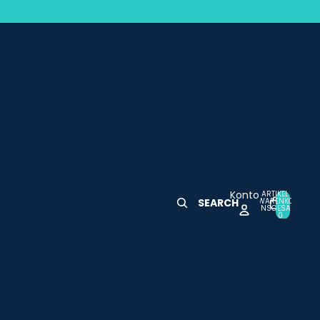
Konto
ARTIKEL IM
WARENKORB
SEARCH
0
INSGESAMT:
0