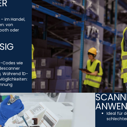
ER
 – im Handel,
en: von
ooth oder
SIG
D-Codes wie
descanner
g. Während 1D-
Möglichkeiten:
ennung
SCANNE
ANWE
Ideal für 
schlechten