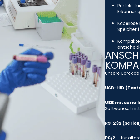
Perfekt fü
Erkennung
Kabellose 
Speicher f
Kompakte 
entscheide
ANSCHL
KOMPAT
Unsere Barcodes
USB-HID (Tast
USB mit seriel
Softwareschnitt
RS-232 (seriell
PS/2
– für älte