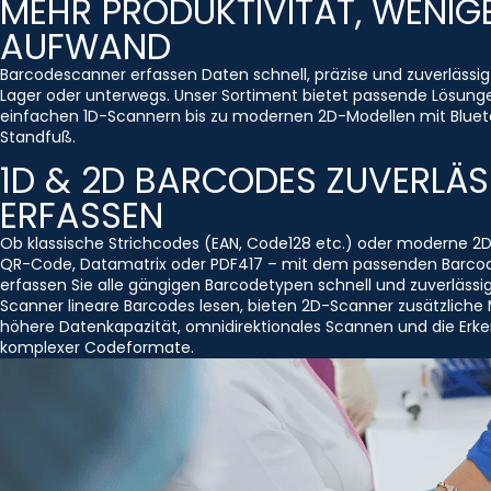
MEHR PRODUKTIVITÄT, WENIG
AUFWAND
Barcodescanner erfassen Daten schnell, präzise und zuverlässig
Lager oder unterwegs. Unser Sortiment bietet passende Lösung
einfachen 1D-Scannern bis zu modernen 2D-Modellen mit Bluet
Standfuß.
1D & 2D BARCODES ZUVERLÄS
ERFASSEN
Ob klassische Strichcodes (EAN, Code128 etc.) oder moderne 2
QR-Code, Datamatrix oder PDF417 – mit dem passenden Barco
erfassen Sie alle gängigen Barcodetypen schnell und zuverlässi
Scanner lineare Barcodes lesen, bieten 2D-Scanner zusätzliche 
höhere Datenkapazität, omnidirektionales Scannen und die Erk
komplexer Codeformate.