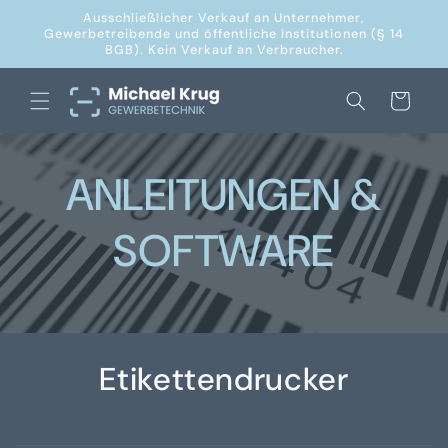
Direkt
Ausschließlicher Verkauf an Unternehmer,
zum
Gewerbetreibende und öffentliche Institutionen (§ 14
Inhalt
BGB). Kein Verkauf an Verbraucher.
Warenkorb
ANLEITUNGEN &
SOFTWARE
Etikettendrucker