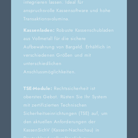
integrieren lassen. Ideal für
anspruchsvolle Kassensoftware und hohe
Transaktionsvolumina.
Kassenladen:
Robuste Kassenschubladen
aus Vollmetall für die sichere
Aufbewahrung von Bargeld. Erhältlich in
verschiedenen Größen und mit
unterschiedlichen
Anschlussmöglichkeiten.
TSE-Module:
Rechtssicherheit ist
oberstes Gebot. Rüsten Sie Ihr System
mit zertifizierten Technischen
Sicherheitseinrichtungen (TSE) auf, um
den aktuellen Anforderungen der
KassenSichV (Kassen-Nachschau) in