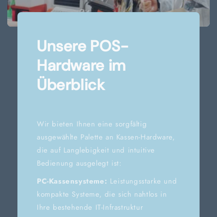
Unsere POS-
Hardware im
Überblick
Wir bieten Ihnen eine sorgfältig
ausgewählte Palette an Kassen-Hardware,
die auf Langlebigkeit und intuitive
Bedienung ausgelegt ist:
PC-Kassensysteme:
Leistungsstarke und
kompakte Systeme, die sich nahtlos in
Ihre bestehende IT-Infrastruktur