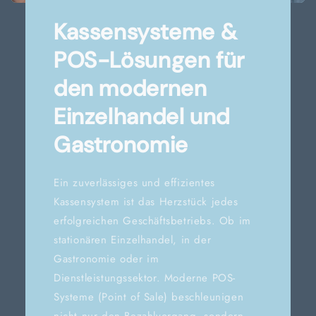
Kassensysteme &
POS-Lösungen für
den modernen
Einzelhandel und
Gastronomie
Ein zuverlässiges und effizientes
Kassensystem ist das Herzstück jedes
erfolgreichen Geschäftsbetriebs. Ob im
stationären Einzelhandel, in der
Gastronomie oder im
Dienstleistungssektor. Moderne POS-
Systeme (Point of Sale) beschleunigen
nicht nur den Bezahlvorgang, sondern