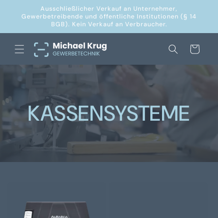
Direkt
Ausschließlicher Verkauf an Unternehmer,
zum
Gewerbetreibende und öffentliche Institutionen (§ 14
Inhalt
BGB). Kein Verkauf an Verbraucher.
Warenkorb
KASSENSYSTEME