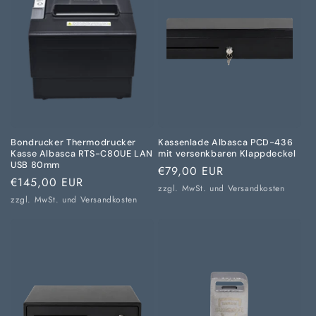
Bondrucker Thermodrucker
Kassenlade Albasca PCD-436
Kasse Albasca RTS-C80UE LAN
mit versenkbaren Klappdeckel
USB 80mm
Normaler
€79,00 EUR
Normaler
€145,00 EUR
Preis
zzgl. MwSt. und
Versandkosten
Preis
zzgl. MwSt. und
Versandkosten