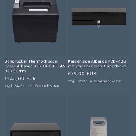
Bondrucker Thermodrucker
Kassenlade Albasca PCD-436
Kasse Albasca RTS-C80UE LAN
mit versenkbaren Klappdeckel
USB 80mm
Normaler
€79,00 EUR
Normaler
€145,00 EUR
Preis
zzgl. MwSt. und
Versandkosten
Preis
zzgl. MwSt. und
Versandkosten