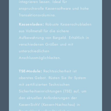
integrieren lassen. Ideal für
anspruchsvolle Kassensoftware und hohe
Transaktionsvolumina.
Kassenladen:
Robuste Kassenschubladen
aus Vollmetall für die sichere
Aufbewahrung von Bargeld. Erhältlich in
verschiedenen Größen und mit
unterschiedlichen
Anschlussmöglichkeiten.
TSE-Module:
Rechtssicherheit ist
oberstes Gebot. Rüsten Sie Ihr System
mit zertifizierten Technischen
Sicherheitseinrichtungen (TSE) auf, um
den aktuellen Anforderungen der
KassenSichV (Kassen-Nachschau) in