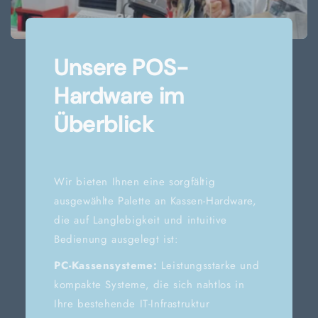
Unsere POS-
Hardware im
Überblick
Wir bieten Ihnen eine sorgfältig
ausgewählte Palette an Kassen-Hardware,
die auf Langlebigkeit und intuitive
Bedienung ausgelegt ist:
PC-Kassensysteme:
Leistungsstarke und
kompakte Systeme, die sich nahtlos in
Ihre bestehende IT-Infrastruktur