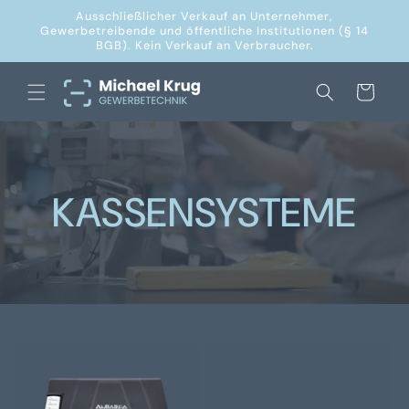
Direkt
Ausschließlicher Verkauf an Unternehmer,
zum
Gewerbetreibende und öffentliche Institutionen (§ 14
Inhalt
BGB). Kein Verkauf an Verbraucher.
Warenkorb
KASSENSYSTEME