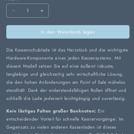
Verringere
Erhöhe
die
die
Menge
Menge
In den Warenkorb legen
für
für
Kassen-
Kassen-
Schublade
Schublade
Die Kassenschublade ist das Herzstück und die wichtigste
Albasca
Albasca
PCD-
PCD-
Hardware-Komponente eines jeden Kassensystems. Mit
426
426
diesem Modell setzen Sie auf eine äußerst robuste,
langlebige und gleichzeitig sehr wirtschaftliche Lösung,
die den hohen Anforderungen am Point of Sale mühelos
standhält. Dank der widerstandsfähigen Rollen öffnet und
schließt die Lade jederzeit leichtgängig und zuverlässig.
Kein lästiges Falten großer Banknoten:
Ein
entscheidender Vorteil für schnelle Kassiervorgänge: Im
Gegensatz zu vielen anderen Kassenladen ist dieses