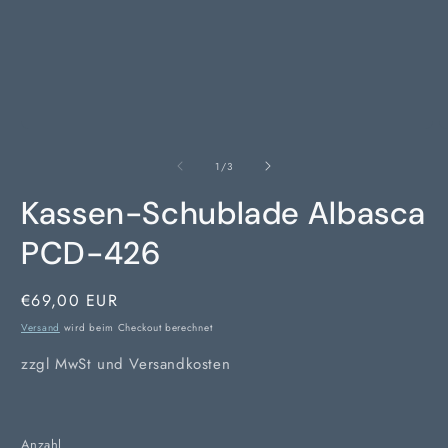
von
1
/
3
Kassen-Schublade Albasca
PCD-426
Normaler
€69,00 EUR
Preis
Versand
wird beim Checkout berechnet
zzgl MwSt und Versandkosten
Anzahl
Anzahl