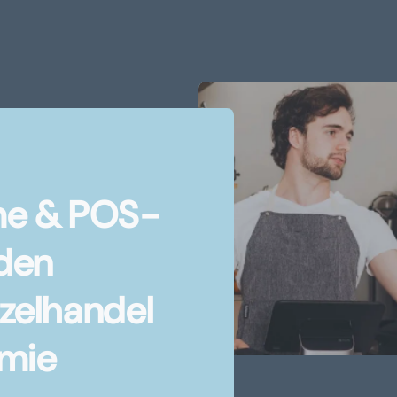
me & POS-
 den
zelhandel
mie