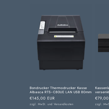
Bondrucker Thermodrucker Kasse
Kassenl
Albasca RTS-C80UE LAN USB 80mm
versenk
Normaler
€145,00 EUR
Normal
€79,00
Preis
Preis
zzgl. MwSt. und
Versandkosten
zzgl. Mw