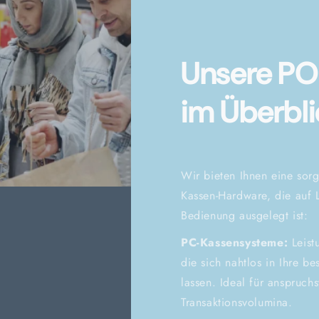
Unsere P
im Überbli
Wir bieten Ihnen eine sorg
Kassen-Hardware, die auf L
Bedienung ausgelegt ist:
PC-Kassensysteme:
Leist
die sich nahtlos in Ihre bes
lassen. Ideal für anspruch
Transaktionsvolumina.