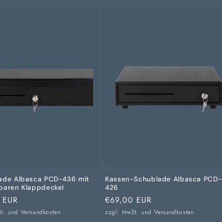
ade Albasca PCD-436 mit
Kassen-Schublade Albasca PCD
baren Klappdeckel
426
er
 EUR
Normaler
€69,00 EUR
Preis
St. und
Versandkosten
zzgl. MwSt. und
Versandkosten