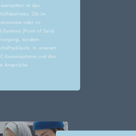
assensystem ist das
häftsbetriebs. Ob im
astronomie oder im
-Systeme (Point of Sale)
lvorgang, sondern
chäftsabläufe. In unserem
PC-Kassensysteme und das
le Ansprüche.