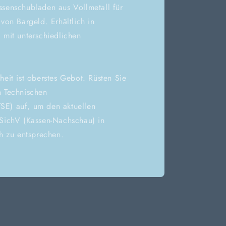
senschubladen aus Vollmetall für
von Bargeld. Erhältlich in
mit unterschiedlichen
heit ist oberstes Gebot. Rüsten Sie
en Technischen
TSE) auf, um den aktuellen
SichV (Kassen-Nachschau) in
h zu entsprechen.