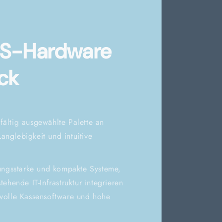
OS-Hardware
ck
fältig ausgewählte Palette an
anglebigkeit und intuitive
ungsstarke und kompakte Systeme,
tehende IT-Infrastruktur integrieren
svolle Kassensoftware und hohe