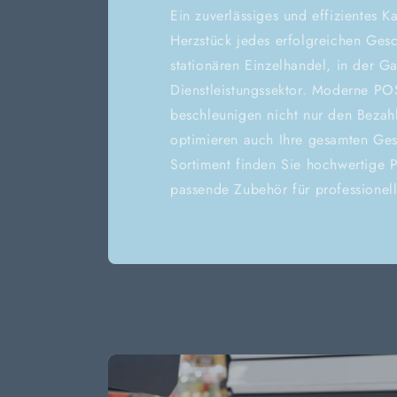
Ein zuverlässiges und effizientes K
Herzstück jedes erfolgreichen Gesc
stationären Einzelhandel, in der G
Dienstleistungssektor. Moderne POS
beschleunigen nicht nur den Bezah
optimieren auch Ihre gesamten Ges
Sortiment finden Sie hochwertige 
passende Zubehör für professionel