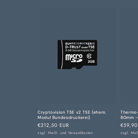
Cryptovision TSE v2 TSE (ehem.
Thermo-
Modul Bundesdruckerei)
80mm –
Normaler
€212,50 EUR
Normal
€59,90
Preis
Preis
zzgl. MwSt. und
Versandkosten
zzgl. Mw