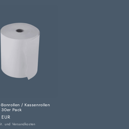
Bonrollen / Kassenrollen
 30er Pack
er
 EUR
St. und
Versandkosten