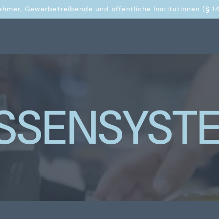
ehmer, Gewerbetreibende und öffentliche Institutionen (§ 14
SSENSYST