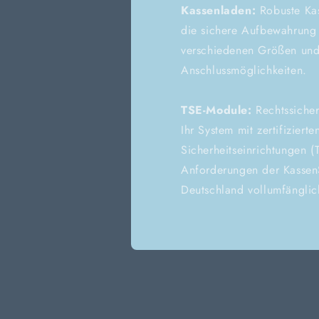
Kassenladen:
Robuste Kas
die sichere Aufbewahrung 
verschiedenen Größen und 
Anschlussmöglichkeiten.
TSE-Module:
Rechtssicher
Ihr System mit zertifiziert
Sicherheitseinrichtungen (
Anforderungen der Kassen
Deutschland vollumfänglic