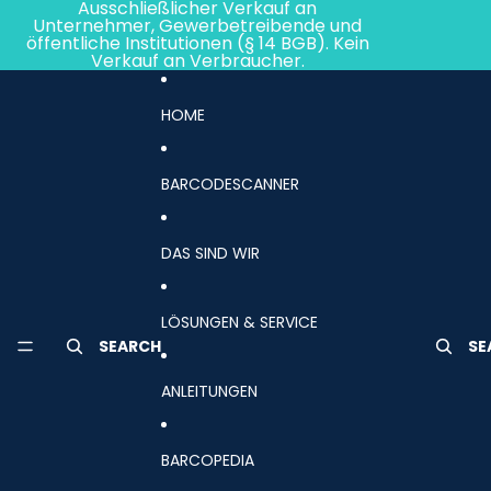
Direkt zum Inhalt
Ausschließlicher Verkauf an
Unternehmer, Gewerbetreibende und
öffentliche Institutionen (§ 14 BGB). Kein
Verkauf an Verbraucher.
HOME
BARCODESCANNER
DAS SIND WIR
LÖSUNGEN & SERVICE
SEARCH
SE
ANLEITUNGEN
BARCOPEDIA