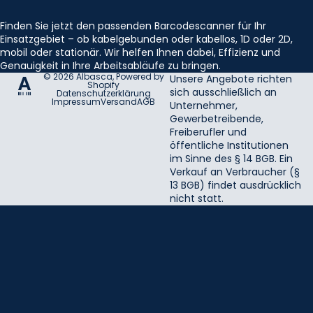
Finden Sie jetzt den passenden Barcodescanner für Ihr
Einsatzgebiet – ob kabelgebunden oder kabellos, 1D oder 2D,
mobil oder stationär. Wir helfen Ihnen dabei, Effizienz und
Genauigkeit in Ihre Arbeitsabläufe zu bringen.
© 2026
Albasca
, Powered by
Unsere Angebote richten
Shopify
sich ausschließlich an
Datenschutzerklärung
Impressum
Versand
AGB
Unternehmer,
Gewerbetreibende,
Freiberufler und
öffentliche Institutionen
im Sinne des § 14 BGB. Ein
Verkauf an Verbraucher (§
13 BGB) findet ausdrücklich
nicht statt.