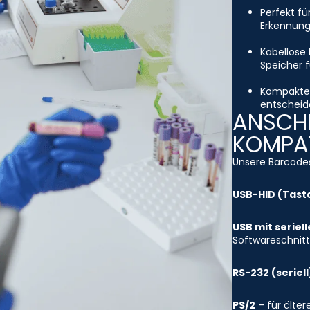
Perfekt fü
Erkennung
Kabellose 
Speicher f
Kompakte 
entscheide
ANSCHL
KOMPAT
Unsere Barcodes
USB-HID (Tast
USB mit seriel
Softwareschnitt
RS-232 (seriell
PS/2
– für älte