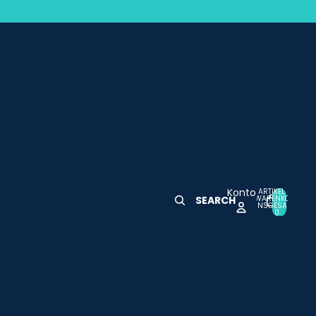
Konto
ARTIKEL IM
WARENKORB
SEARCH
0
INSGESAMT:
0