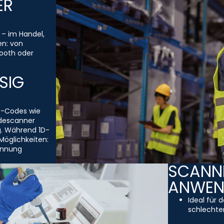
ER
 – im Handel,
en: von
ooth oder
SIG
D-Codes wie
descanner
g. Während 1D-
Möglichkeiten:
ennung
SCANNE
ANWE
Ideal für 
schlechten