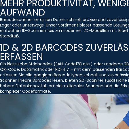
MEHR PRODUKTIVITÄT, WENIG
AUFWAND
Barcodescanner erfassen Daten schnell, präzise und zuverlässig
Lager oder unterwegs. Unser Sortiment bietet passende Lösung
einfachen 1D-Scannern bis zu modernen 2D-Modellen mit Bluet
Standfuß.
1D & 2D BARCODES ZUVERLÄS
ERFASSEN
Ob klassische Strichcodes (EAN, Code128 etc.) oder moderne 2
QR-Code, Datamatrix oder PDF417 – mit dem passenden Barco
erfassen Sie alle gängigen Barcodetypen schnell und zuverlässi
Scanner lineare Barcodes lesen, bieten 2D-Scanner zusätzliche 
höhere Datenkapazität, omnidirektionales Scannen und die Erk
komplexer Codeformate.