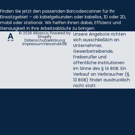
Finden Sie jetzt den passenden Barcodescanner für Ihr
Einsatzgebiet – ob kabelgebunden oder kabellos, 1D oder 2D,
mobil oder stationär. Wir helfen Ihnen dabei, Effizienz und
Genauigkeit in Ihre Arbeitsabläufe zu bringen.
© 2026
Albasca
, Powered by
Unsere Angebote richten
Shopify
sich ausschließlich an
Datenschutzerklärung
Impressum
Versand
AGB
Unternehmer,
Gewerbetreibende,
Freiberufler und
öffentliche Institutionen
im Sinne des § 14 BGB. Ein
Verkauf an Verbraucher (§
13 BGB) findet ausdrücklich
nicht statt.