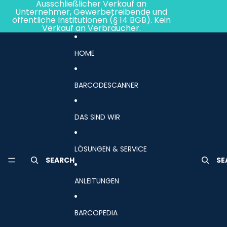
Direkt zum Inhalt
Ausschließlicher Verkauf an
Unternehmer, Gewerbetreibende und
öffentliche Institutionen (§ 14 BGB). Kein
Verkauf an Verbraucher.
HOME
BARCODESCANNER
DAS SIND WIR
LÖSUNGEN & SERVICE
SEARCH
SE
ANLEITUNGEN
BARCOPEDIA