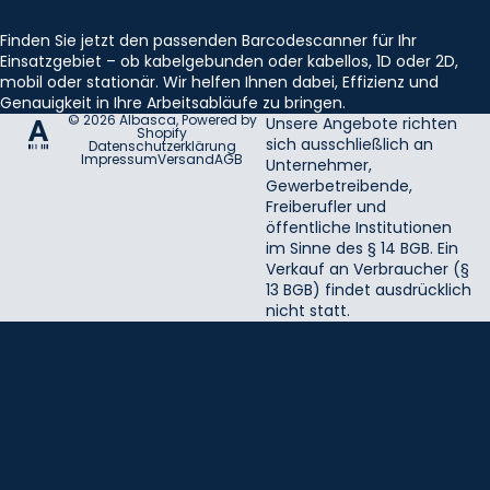
Finden Sie jetzt den passenden Barcodescanner für Ihr
Einsatzgebiet – ob kabelgebunden oder kabellos, 1D oder 2D,
mobil oder stationär. Wir helfen Ihnen dabei, Effizienz und
Genauigkeit in Ihre Arbeitsabläufe zu bringen.
© 2026
Albasca
, Powered by
Unsere Angebote richten
Shopify
sich ausschließlich an
Datenschutzerklärung
Impressum
Versand
AGB
Unternehmer,
Gewerbetreibende,
Freiberufler und
öffentliche Institutionen
im Sinne des § 14 BGB. Ein
Verkauf an Verbraucher (§
13 BGB) findet ausdrücklich
nicht statt.