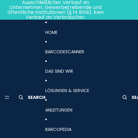
Direkt zum Inhalt
Ausschließlicher Verkauf an
Unternehmer, Gewerbetreibende und
öffentliche Institutionen (§ 14 BGB). Kein
Verkauf an Verbraucher.
HOME
BARCODESCANNER
DAS SIND WIR
LÖSUNGEN & SERVICE
SEARCH
SE
ANLEITUNGEN
BARCOPEDIA