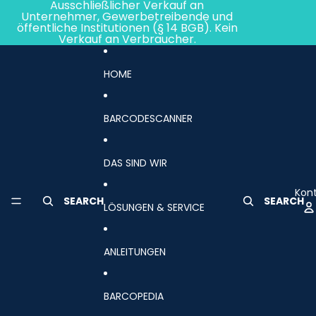
Direkt zum Inhalt
Ausschließlicher Verkauf an
Unternehmer, Gewerbetreibende und
öffentliche Institutionen (§ 14 BGB). Kein
Verkauf an Verbraucher.
HOME
BARCODESCANNER
DAS SIND WIR
Kon
SEARCH
SEARCH
LÖSUNGEN & SERVICE
ANLEITUNGEN
BARCOPEDIA