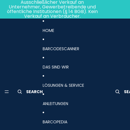
Direkt zum Inhalt
Ausschließlicher Verkauf an
Unternehmer, Gewerbetreibende und
öffentliche Institutionen (§ 14 BGB). Kein
Verkauf an Verbraucher.
HOME
BARCODESCANNER
DAS SIND WIR
LÖSUNGEN & SERVICE
SEARCH
SE
ANLEITUNGEN
BARCOPEDIA