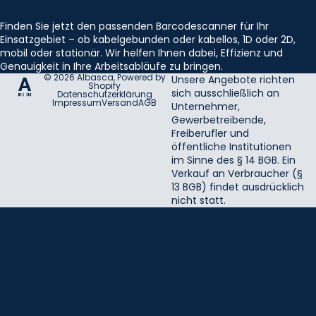
Finden Sie jetzt den passenden Barcodescanner für Ihr
Einsatzgebiet – ob kabelgebunden oder kabellos, 1D oder 2D,
mobil oder stationär. Wir helfen Ihnen dabei, Effizienz und
Genauigkeit in Ihre Arbeitsabläufe zu bringen.
© 2026
Albasca
, Powered by
Unsere Angebote richten
Shopify
sich ausschließlich an
Datenschutzerklärung
Impressum
Versand
AGB
Unternehmer,
Gewerbetreibende,
Freiberufler und
öffentliche Institutionen
im Sinne des § 14 BGB. Ein
Verkauf an Verbraucher (§
13 BGB) findet ausdrücklich
nicht statt.