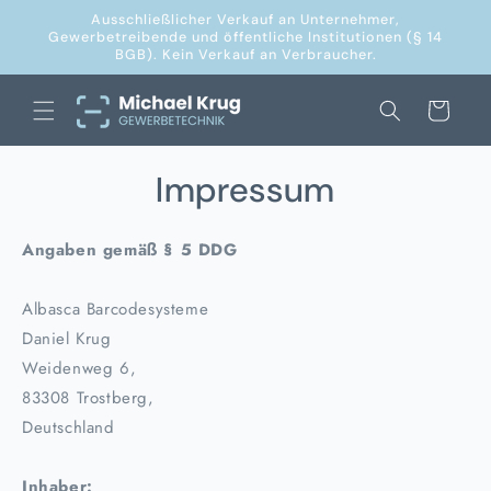
Direkt
Ausschließlicher Verkauf an Unternehmer,
zum
Gewerbetreibende und öffentliche Institutionen (§ 14
Inhalt
BGB). Kein Verkauf an Verbraucher.
Warenkorb
Impressum
Angaben gemäß § 5 DDG
Albasca Barcodesysteme
Daniel Krug
Weidenweg 6,
83308 Trostberg,
Deutschland
Inhaber: