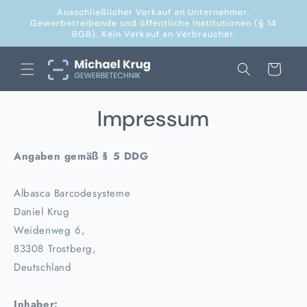
Direkt
Ausschließlicher Verkauf an Unternehmer,
zum
Gewerbetreibende und öffentliche Institutionen (§ 14
Inhalt
BGB). Kein Verkauf an Verbraucher.
Warenkorb
Impressum
Angaben gemäß § 5 DDG
Albasca Barcodesysteme
Daniel Krug
Weidenweg 6,
83308 Trostberg,
Deutschland
Inhaber: