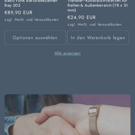
Basic Funk Barcodescanner
Transfer-Kunststofftiketten für
Ray 202
Reifen & Außenbereich (78 x 51
mm)
Normaler
€89,90 EUR
Normaler
€24,90 EUR
Preis
zzgl. MwSt. und
Versandkosten
Preis
zzgl. MwSt. und
Versandkosten
Optionen auswählen
In den Warenkorb legen
Alle anzeigen