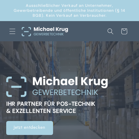
Direkt
Ausschließlicher Verkauf an Unternehmer,
zum
Gewerbetreibende und öffentliche Institutionen (§ 14
Inhalt
BGB). Kein Verkauf an Verbraucher.
Warenkorb
IHR PARTNER FÜR POS-TECHNIK
& EXZELLENTEN SERVICE
Jetzt entdecken