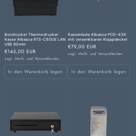
Bondrucker Thermodrucker
Kassenlade Albasca PCD-436
Kasse Albasca RTS-C80UE LAN
mit versenkbaren Klappdeckel
USB 80mm
Normaler
€79,00 EUR
Normaler
€145,00 EUR
Preis
zzgl. MwSt. und
Versandkosten
Preis
zzgl. MwSt. und
Versandkosten
In den Warenkorb legen
In den Warenkorb legen