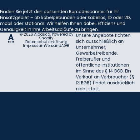
Finden Sie jetzt den passenden Barcodescanner für Ihr
Einsatzgebiet – ob kabelgebunden oder kabellos, 1D oder 2D,
mobil oder stationär. Wir helfen Ihnen dabei, Effizienz und
Genauigkeit in Ihre Arbeitsabläufe zu bringen.
© 2026
Albasca
, Powered by
Unsere Angebote richten
Shopify
sich ausschließlich an
Datenschutzerklärung
Impressum
Versand
AGB
Unternehmer,
Gewerbetreibende,
Freiberufler und
öffentliche Institutionen
im Sinne des § 14 BGB. Ein
Verkauf an Verbraucher (§
13 BGB) findet ausdrücklich
nicht statt.