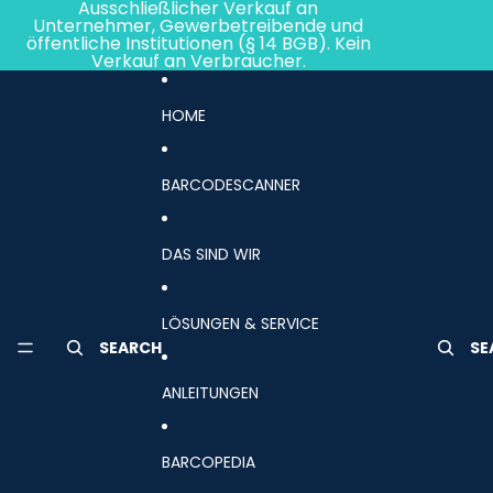
Direkt zum Inhalt
Ausschließlicher Verkauf an
Unternehmer, Gewerbetreibende und
öffentliche Institutionen (§ 14 BGB). Kein
Verkauf an Verbraucher.
HOME
BARCODESCANNER
DAS SIND WIR
LÖSUNGEN & SERVICE
SEARCH
SE
ANLEITUNGEN
BARCOPEDIA