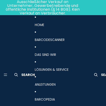
Direkt zum Inhalt
Ausschließlicher Verkauf an
Unternehmer, Gewerbetreibende und
öffentliche Institutionen (§ 14 BGB). Kein
Verkauf an Verbraucher.
HOME
BARCODESCANNER
DAS SIND WIR
LÖSUNGEN & SERVICE
SEARCH
SE
ANLEITUNGEN
BARCOPEDIA