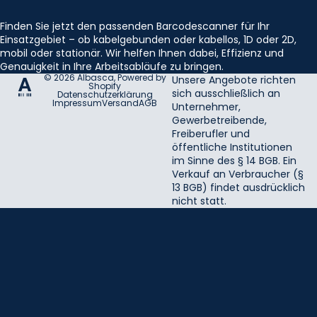
Finden Sie jetzt den passenden Barcodescanner für Ihr
Einsatzgebiet – ob kabelgebunden oder kabellos, 1D oder 2D,
mobil oder stationär. Wir helfen Ihnen dabei, Effizienz und
Genauigkeit in Ihre Arbeitsabläufe zu bringen.
© 2026
Albasca
, Powered by
Unsere Angebote richten
Shopify
sich ausschließlich an
Datenschutzerklärung
Impressum
Versand
AGB
Unternehmer,
Gewerbetreibende,
Freiberufler und
öffentliche Institutionen
im Sinne des § 14 BGB. Ein
Verkauf an Verbraucher (§
13 BGB) findet ausdrücklich
nicht statt.