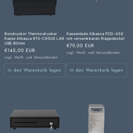
Bondrucker Thermodrucker
Kassenlade Albasca PCD-436
Kasse Albasca RTS-C80UE LAN
mit versenkbaren Klappdeckel
USB 80mm
Normaler
€79,00 EUR
Normaler
€145,00 EUR
Preis
zzgl. MwSt. und
Versandkosten
Preis
zzgl. MwSt. und
Versandkosten
In den Warenkorb legen
In den Warenkorb legen