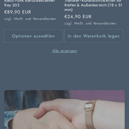
Basic Funk Barcodescanner
Transfer-Kunststofftiketten für
Ray 202
Reifen & Außenbereich (78 x 51
mm)
Normaler
€89,90 EUR
Normaler
€24,90 EUR
Preis
zzgl. MwSt. und
Versandkosten
Preis
zzgl. MwSt. und
Versandkosten
Optionen auswählen
In den Warenkorb legen
Alle anzeigen