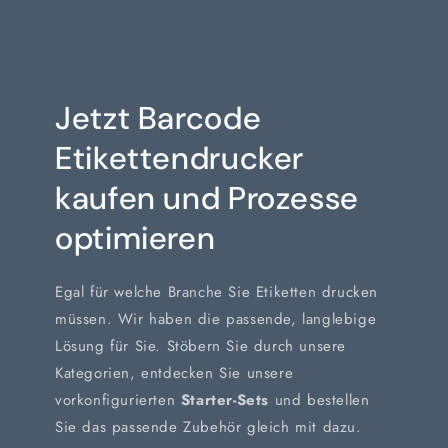
Jetzt Barcode
Etikettendrucker
kaufen und Prozesse
optimieren
Egal für welche Branche Sie Etiketten drucken
müssen. Wir haben die passende, langlebige
Lösung für Sie. Stöbern Sie durch unsere
Kategorien, entdecken Sie unsere
vorkonfigurierten
Starter-Sets
und bestellen
Sie das passende Zubehör gleich mit dazu.