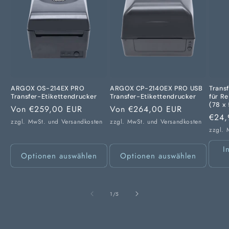
ARGOX OS-214EX PRO
ARGOX CP-2140EX PRO USB
Trans
Transfer-Etikettendrucker
Transfer-Etikettendrucker
für R
(78 x
Normaler
Von €259,00 EUR
Normaler
Von €264,00 EUR
Norm
€24,
Preis
Preis
zzgl. MwSt. und
Versandkosten
zzgl. MwSt. und
Versandkosten
Preis
zzgl.
I
Optionen auswählen
Optionen auswählen
von
1
/
5