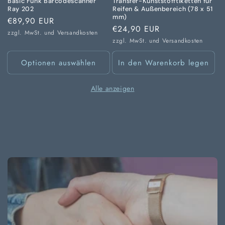
Basic Funk Barcodescanner
Transfer-Kunststofftiketten für
Ray 202
Reifen & Außenbereich (78 x 51
mm)
Normaler
€89,90 EUR
Normaler
€24,90 EUR
Preis
zzgl. MwSt. und
Versandkosten
Preis
zzgl. MwSt. und
Versandkosten
Optionen auswählen
In den Warenkorb legen
Alle anzeigen