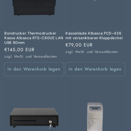
Bondrucker Thermodrucker
Kassenlade Albasca PCD-436
Kasse Albasca RTS-C80UE LAN
mit versenkbaren Klappdeckel
USB 80mm
Normaler
€79,00 EUR
Normaler
€145,00 EUR
Preis
zzgl. MwSt. und
Versandkosten
Preis
zzgl. MwSt. und
Versandkosten
In den Warenkorb legen
In den Warenkorb legen