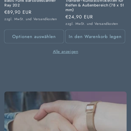
Basic Funk Barcodescanner
Transfer-Kunststofftiketten für
Ray 202
Reifen & Außenbereich (78 x 51
mm)
Normaler
€89,90 EUR
Normaler
€24,90 EUR
Preis
zzgl. MwSt. und
Versandkosten
Preis
zzgl. MwSt. und
Versandkosten
Optionen auswählen
In den Warenkorb legen
Alle anzeigen