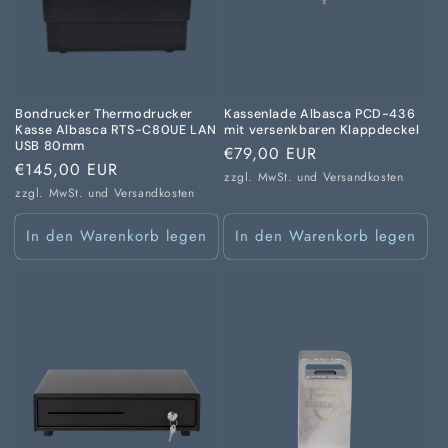
Bondrucker Thermodrucker
Kassenlade Albasca PCD-436
Kasse Albasca RTS-C80UE LAN
mit versenkbaren Klappdeckel
USB 80mm
Normaler
€79,00 EUR
Normaler
€145,00 EUR
Preis
zzgl. MwSt. und
Versandkosten
Preis
zzgl. MwSt. und
Versandkosten
In den Warenkorb legen
In den Warenkorb legen