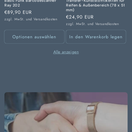
Basic Funk Barcodescanner
Transfer-Kunststofftiketten für
Ray 202
Reifen & Außenbereich (78 x 51
mm)
Normaler
€89,90 EUR
Normaler
€24,90 EUR
Preis
zzgl. MwSt. und
Versandkosten
Preis
zzgl. MwSt. und
Versandkosten
Optionen auswählen
In den Warenkorb legen
Alle anzeigen