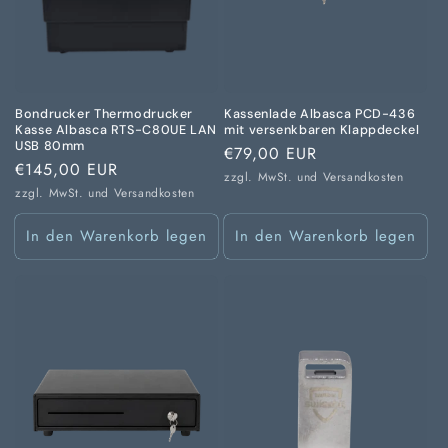
Bondrucker Thermodrucker
Kassenlade Albasca PCD-436
Kasse Albasca RTS-C80UE LAN
mit versenkbaren Klappdeckel
USB 80mm
Normaler
€79,00 EUR
Normaler
€145,00 EUR
Preis
zzgl. MwSt. und
Versandkosten
Preis
zzgl. MwSt. und
Versandkosten
In den Warenkorb legen
In den Warenkorb legen