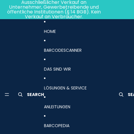
Direkt zum Inhalt
Ausschließlicher Verkauf an
Unternehmer, Gewerbetreibende und
öffentliche Institutionen (§ 14 BGB). Kein
Verkauf an Verbraucher.
HOME
BARCODESCANNER
DAS SIND WIR
LÖSUNGEN & SERVICE
SEARCH
SE
ANLEITUNGEN
BARCOPEDIA