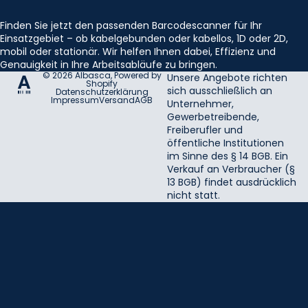
Finden Sie jetzt den passenden Barcodescanner für Ihr
Einsatzgebiet – ob kabelgebunden oder kabellos, 1D oder 2D,
mobil oder stationär. Wir helfen Ihnen dabei, Effizienz und
Genauigkeit in Ihre Arbeitsabläufe zu bringen.
© 2026
Albasca
, Powered by
Unsere Angebote richten
Shopify
sich ausschließlich an
Datenschutzerklärung
Impressum
Versand
AGB
Unternehmer,
Gewerbetreibende,
Freiberufler und
öffentliche Institutionen
im Sinne des § 14 BGB. Ein
Verkauf an Verbraucher (§
13 BGB) findet ausdrücklich
nicht statt.