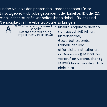
Finden Sie jetzt den passenden Barcodescanner für Ihr
Einsatzgebiet – ob kabelgebunden oder kabellos, 1D oder 2D,
mobil oder stationär. Wir helfen Ihnen dabei, Effizienz und
Genauigkeit in Ihre Arbeitsabläufe zu bringen.
© 2026
Albasca
, Powered by
Unsere Angebote richten
Shopify
sich ausschließlich an
Datenschutzerklärung
Impressum
Versand
AGB
Unternehmer,
Gewerbetreibende,
Freiberufler und
öffentliche Institutionen
im Sinne des § 14 BGB. Ein
Verkauf an Verbraucher (§
13 BGB) findet ausdrücklich
nicht statt.