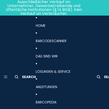
Direkt zum Inhalt
Ausschließlicher Verkauf an
Unternehmer, Gewerbetreibende und
öffentliche Institutionen (§ 14 BGB). Kein
Verkauf an Verbraucher.
HOME
BARCODESCANNER
DAS SIND WIR
LÖSUNGEN & SERVICE
SEARCH
SE
ANLEITUNGEN
BARCOPEDIA