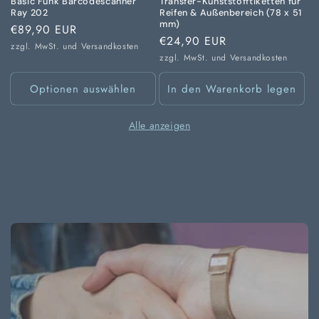
Basic Funk Barcodescanner
Transfer-Kunststofftiketten für
Ray 202
Reifen & Außenbereich (78 x 51
mm)
Normaler
€89,90 EUR
Normaler
€24,90 EUR
Preis
zzgl. MwSt. und
Versandkosten
Preis
zzgl. MwSt. und
Versandkosten
Optionen auswählen
In den Warenkorb legen
Alle anzeigen