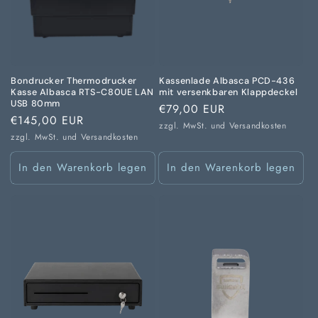
Bondrucker Thermodrucker
Kassenlade Albasca PCD-436
Kasse Albasca RTS-C80UE LAN
mit versenkbaren Klappdeckel
USB 80mm
Normaler
€79,00 EUR
Normaler
€145,00 EUR
Preis
zzgl. MwSt. und
Versandkosten
Preis
zzgl. MwSt. und
Versandkosten
In den Warenkorb legen
In den Warenkorb legen