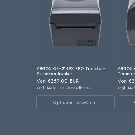
ARGOX OS-214EX PRO Transfer-
ARGOX 
Etikettendrucker
Transfe
Normaler
Von €259,00 EUR
Normal
Von €2
Preis
Preis
zzgl. MwSt. und
Versandkosten
zzgl. Mw
Optionen auswählen