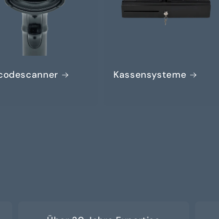
codescanner
Kassensysteme