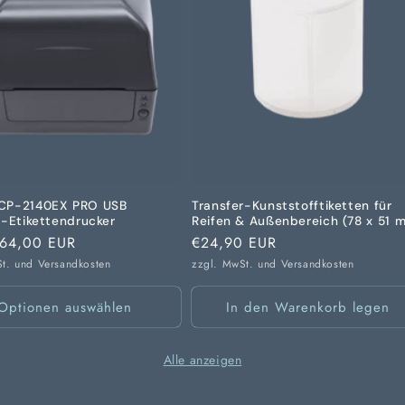
CP-2140EX PRO USB
Transfer-Kunststofftiketten für
r-Etikettendrucker
Reifen & Außenbereich (78 x 51 
er
64,00 EUR
Normaler
€24,90 EUR
Preis
St. und
Versandkosten
zzgl. MwSt. und
Versandkosten
Optionen auswählen
In den Warenkorb legen
Alle anzeigen