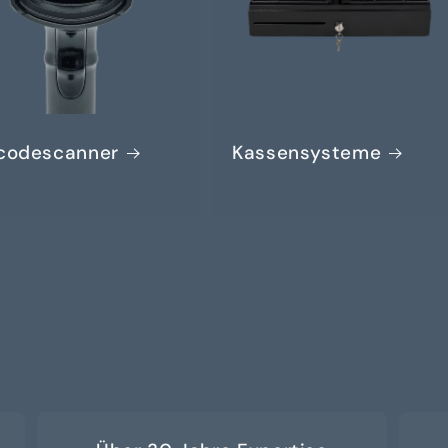
codescanner
Kassensysteme