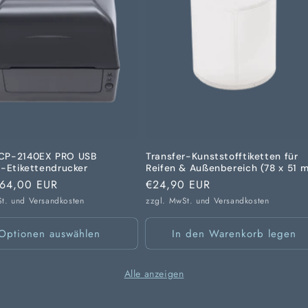
CP-2140EX PRO USB
Transfer-Kunststofftiketten für
r-Etikettendrucker
Reifen & Außenbereich (78 x 51 
er
64,00 EUR
Normaler
€24,90 EUR
Preis
St. und
Versandkosten
zzgl. MwSt. und
Versandkosten
Optionen auswählen
In den Warenkorb legen
Alle anzeigen