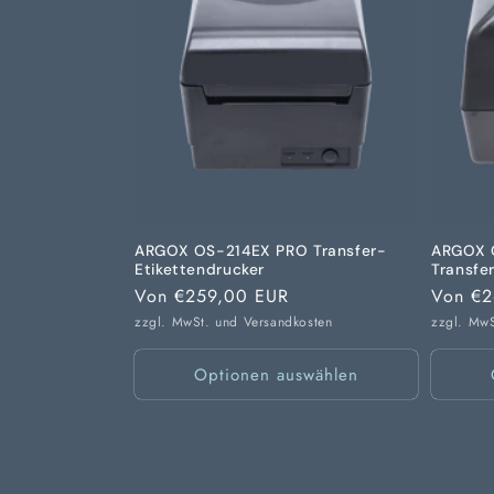
ARGOX OS-214EX PRO Transfer-
ARGOX 
Etikettendrucker
Transfe
Normaler
Von €259,00 EUR
Normal
Von €2
Preis
Preis
zzgl. MwSt. und
Versandkosten
zzgl. Mw
Optionen auswählen