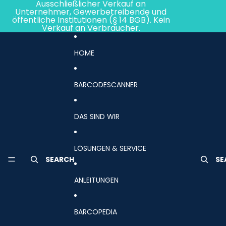
Direkt zum Inhalt
Ausschließlicher Verkauf an
Unternehmer, Gewerbetreibende und
öffentliche Institutionen (§ 14 BGB). Kein
Verkauf an Verbraucher.
HOME
BARCODESCANNER
DAS SIND WIR
LÖSUNGEN & SERVICE
SEARCH
SE
ANLEITUNGEN
BARCOPEDIA