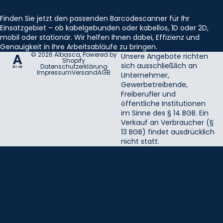
Finden Sie jetzt den passenden Barcodescanner für Ihr
Einsatzgebiet – ob kabelgebunden oder kabellos, 1D oder 2D,
mobil oder stationär. Wir helfen Ihnen dabei, Effizienz und
Genauigkeit in Ihre Arbeitsabläufe zu bringen.
© 2026
Albasca
, Powered by
Unsere Angebote richten
Shopify
sich ausschließlich an
Datenschutzerklärung
Impressum
Versand
AGB
Unternehmer,
Gewerbetreibende,
Freiberufler und
öffentliche Institutionen
im Sinne des § 14 BGB. Ein
Verkauf an Verbraucher (§
13 BGB) findet ausdrücklich
nicht statt.