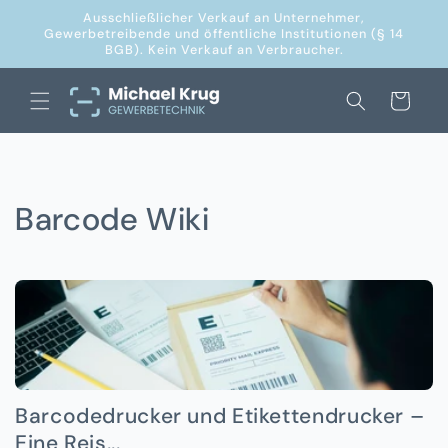
Direkt
Ausschließlicher Verkauf an Unternehmer,
zum
Gewerbetreibende und öffentliche Institutionen (§ 14
Inhalt
BGB). Kein Verkauf an Verbraucher.
Warenkorb
Barcode Wiki
Barcodedrucker und Etikettendrucker –
Eine Reis...