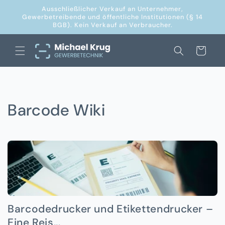
Direkt
Ausschließlicher Verkauf an Unternehmer,
zum
Gewerbetreibende und öffentliche Institutionen (§ 14
Inhalt
BGB). Kein Verkauf an Verbraucher.
Warenkorb
Barcode Wiki
Barcodedrucker und Etikettendrucker –
Eine Reis...