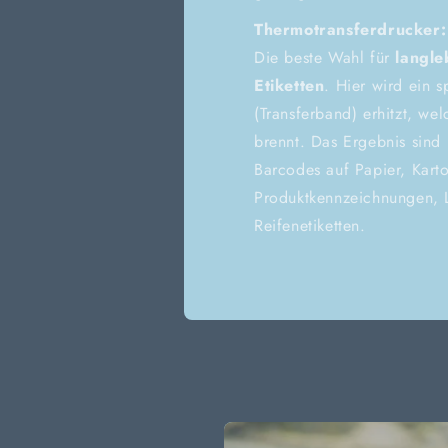
Thermotransferdrucker:
Die beste Wahl für
langle
Etiketten
. Hier wird ein 
(Transferband) erhitzt, wel
brennt. Das Ergebnis sind
Barcodes auf Papier, Karto
Produktkennzeichnungen, L
Reifenetiketten.