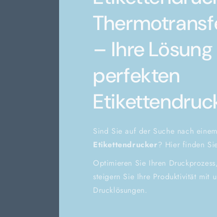
Thermotransf
– Ihre Lösung 
perfekten
Etikettendruc
Sind Sie auf der Suche nach einem
Etikettendrucker
? Hier finden S
Optimieren Sie Ihren Druckprozess
steigern Sie Ihre Produktivität mit 
Drucklösungen.