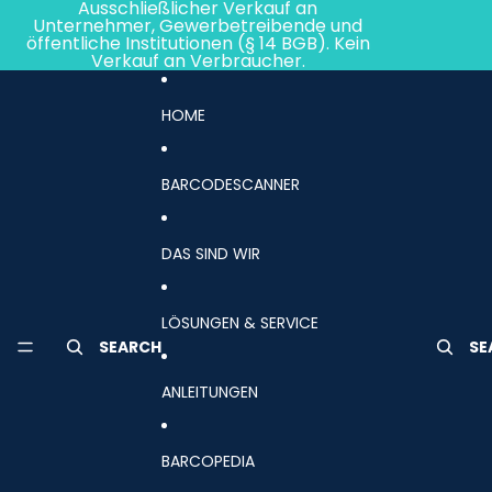
Direkt zum Inhalt
Ausschließlicher Verkauf an
Unternehmer, Gewerbetreibende und
öffentliche Institutionen (§ 14 BGB). Kein
Verkauf an Verbraucher.
HOME
BARCODESCANNER
DAS SIND WIR
LÖSUNGEN & SERVICE
SEARCH
SE
ANLEITUNGEN
BARCOPEDIA