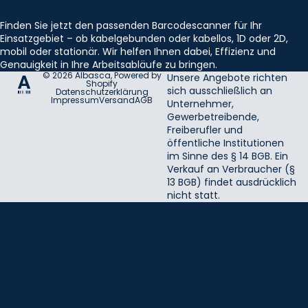
Finden Sie jetzt den passenden Barcodescanner für Ihr
Einsatzgebiet – ob kabelgebunden oder kabellos, 1D oder 2D,
mobil oder stationär. Wir helfen Ihnen dabei, Effizienz und
Genauigkeit in Ihre Arbeitsabläufe zu bringen.
© 2026
Albasca
, Powered by
Unsere Angebote richten
Shopify
sich ausschließlich an
Datenschutzerklärung
Impressum
Versand
AGB
Unternehmer,
Gewerbetreibende,
Freiberufler und
öffentliche Institutionen
im Sinne des § 14 BGB. Ein
Verkauf an Verbraucher (§
13 BGB) findet ausdrücklich
nicht statt.