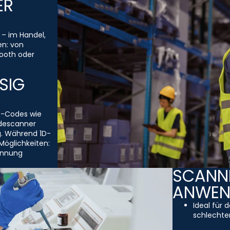
ER
 – im Handel,
en: von
ooth oder
SIG
D-Codes wie
descanner
g. Während 1D-
Möglichkeiten:
ennung
SCANNE
ANWE
Ideal für 
schlechten