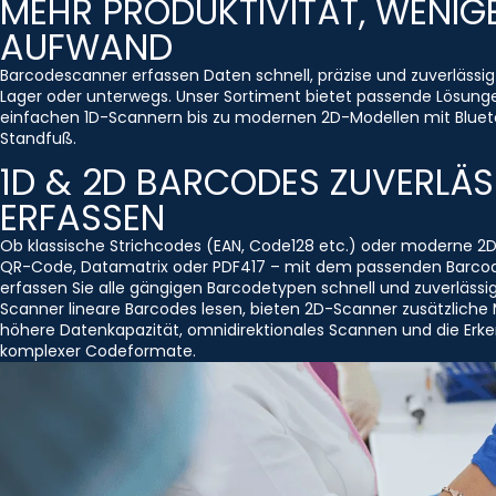
MEHR PRODUKTIVITÄT, WENIG
AUFWAND
Barcodescanner erfassen Daten schnell, präzise und zuverlässig
Lager oder unterwegs. Unser Sortiment bietet passende Lösung
einfachen 1D-Scannern bis zu modernen 2D-Modellen mit Bluet
Standfuß.
1D & 2D BARCODES ZUVERLÄS
ERFASSEN
Ob klassische Strichcodes (EAN, Code128 etc.) oder moderne 2
QR-Code, Datamatrix oder PDF417 – mit dem passenden Barco
erfassen Sie alle gängigen Barcodetypen schnell und zuverlässi
Scanner lineare Barcodes lesen, bieten 2D-Scanner zusätzliche 
höhere Datenkapazität, omnidirektionales Scannen und die Erk
komplexer Codeformate.