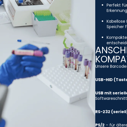
Perfekt fü
Erkennung
Kabellose 
Speicher f
Kompakte 
entscheide
ANSCHL
KOMPAT
Unsere Barcodes
USB-HID (Tast
USB mit seriel
Softwareschnitt
RS-232 (seriell
PS/2
– für älte