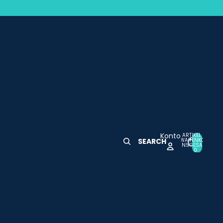
Konto
ARTIKEL IM
WARENKORB
SEARCH
0
INSGESAMT:
0