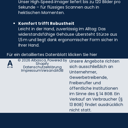
Unser High‑Speed‑Imager liefert bis zu 120 Bilder pro
Sekunde – für flüssiges Scannen auch in
hektischen Momenten.
Komfort trifft Robustheit
Leicht in der Hand, zuverlässig im Alltag: Das
widerstandsfähige Gehäuse übersteht Stürze aus
1,5 m und liegt dank ergonomischer Form sicher in
Ihrer Hand.
Für ein detailliertes Datenblatt klicken Sie hier
© 2026
Albasca
, Powered by
Unsere Angebote richten
Shopify
sich ausschließlich an
Datenschutzerklärung
Impressum
Versand
AGB
Unternehmer,
Gewerbetreibende,
Freiberufler und
öffentliche Institutionen
im Sinne des § 14 BGB. Ein
Verkauf an Verbraucher (§
13 BGB) findet ausdrücklich
nicht statt.