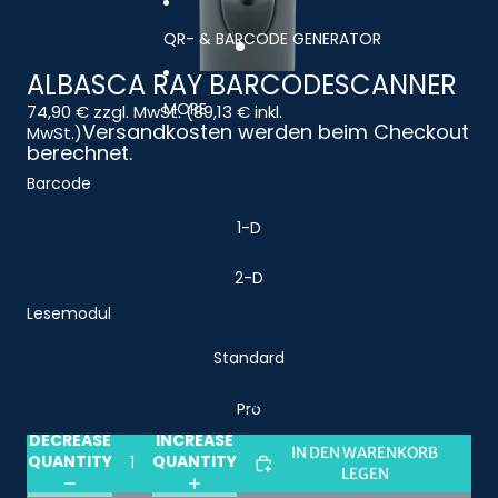
QR- & BARCODE GENERATOR
ALBASCA RAY BARCODESCANNER
MORE
74,90 € zzgl. MwSt. (89,13 € inkl.
Versandkosten werden beim Checkout
MwSt.)
berechnet.
Barcode
1-D
2-D
Lesemodul
Standard
Pro
DECREASE
INCREASE
IN DEN WARENKORB
QUANTITY
QUANTITY
LEGEN