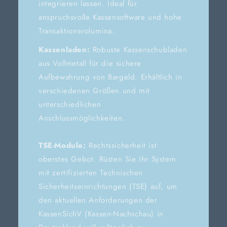
integrieren lassen. Ideal für
anspruchsvolle Kassensoftware und hohe
Transaktionsvolumina.
Kassenladen:
Robuste Kassenschubladen
aus Vollmetall für die sichere
Aufbewahrung von Bargeld. Erhältlich in
verschiedenen Größen und mit
unterschiedlichen
Anschlussmöglichkeiten.
TSE-Module:
Rechtssicherheit ist
oberstes Gebot. Rüsten Sie Ihr System
mit zertifizierten Technischen
Sicherheitseinrichtungen (TSE) auf, um
den aktuellen Anforderungen der
KassenSichV (Kassen-Nachschau) in