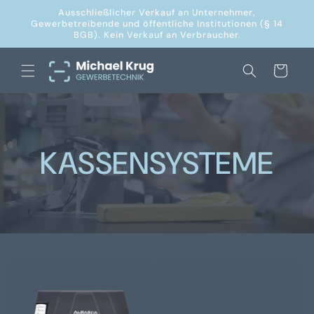
Direkt
Ausschließlicher Verkauf an Unternehmer,
zum
Gewerbetreibende und öffentliche Institutionen (§ 14
Inhalt
BGB). Kein Verkauf an Verbraucher.
Warenkorb
KASSENSYSTEME