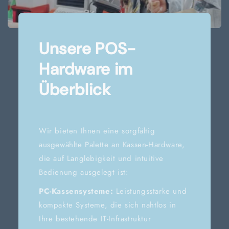
Unsere POS-
Hardware im
Überblick
Wir bieten Ihnen eine sorgfältig
ausgewählte Palette an Kassen-Hardware,
die auf Langlebigkeit und intuitive
Bedienung ausgelegt ist:
PC-Kassensysteme:
Leistungsstarke und
kompakte Systeme, die sich nahtlos in
Ihre bestehende IT-Infrastruktur