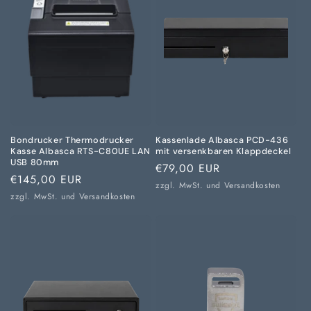
Bondrucker Thermodrucker
Kassenlade Albasca PCD-436
Kasse Albasca RTS-C80UE LAN
mit versenkbaren Klappdeckel
USB 80mm
Normaler
€79,00 EUR
Normaler
€145,00 EUR
Preis
zzgl. MwSt. und
Versandkosten
Preis
zzgl. MwSt. und
Versandkosten