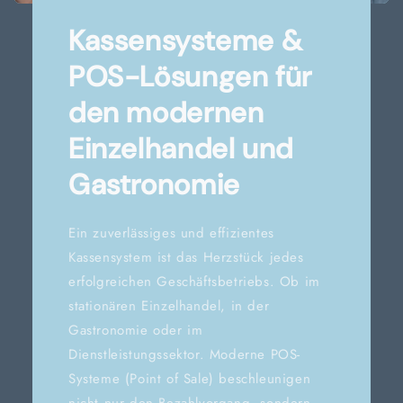
Kassensysteme &
POS-Lösungen für
den modernen
Einzelhandel und
Gastronomie
Ein zuverlässiges und effizientes
Kassensystem ist das Herzstück jedes
erfolgreichen Geschäftsbetriebs. Ob im
stationären Einzelhandel, in der
Gastronomie oder im
Dienstleistungssektor. Moderne POS-
Systeme (Point of Sale) beschleunigen
nicht nur den Bezahlvorgang, sondern