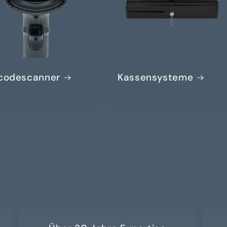
codescanner
Kassensysteme