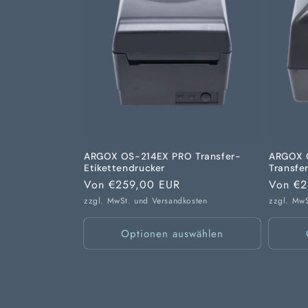
ARGOX OS-214EX PRO Transfer-
ARGOX 
Etikettendrucker
Transfe
Normaler
Von €259,00 EUR
Normal
Von €2
Preis
Preis
zzgl. MwSt. und
Versandkosten
zzgl. Mw
Optionen auswählen