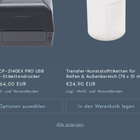
CP-2140EX PRO USB
Transfer-Kunststofftiketten für
r-Etikettendrucker
Reifen & Außenbereich (78 x 51 
er
64,00 EUR
Normaler
€24,90 EUR
Preis
St. und
Versandkosten
zzgl. MwSt. und
Versandkosten
Optionen auswählen
In den Warenkorb legen
Alle anzeigen