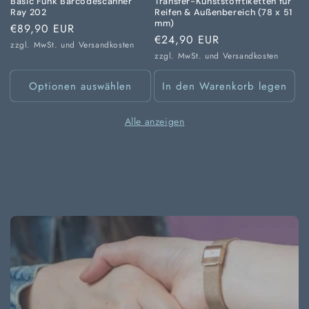
Basic Funk Barcodescanner
Transfer-Kunststofftiketten für
Ray 202
Reifen & Außenbereich (78 x 51
mm)
Normaler
€89,90 EUR
Normaler
€24,90 EUR
Preis
zzgl. MwSt. und
Versandkosten
Preis
zzgl. MwSt. und
Versandkosten
Optionen auswählen
In den Warenkorb legen
Alle anzeigen