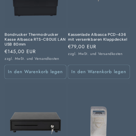
Bondrucker Thermodrucker
Kassenlade Albasca PCD-436
Kasse Albasca RTS-C80UE LAN
mit versenkbaren Klappdeckel
USB 80mm
Normaler
€79,00 EUR
Normaler
€145,00 EUR
Preis
zzgl. MwSt. und
Versandkosten
Preis
zzgl. MwSt. und
Versandkosten
In den Warenkorb legen
In den Warenkorb legen