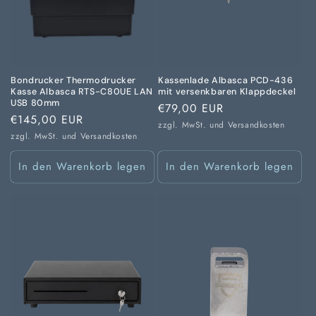
Bondrucker Thermodrucker
Kassenlade Albasca PCD-436
Kasse Albasca RTS-C80UE LAN
mit versenkbaren Klappdeckel
USB 80mm
Normaler
€79,00 EUR
Normaler
€145,00 EUR
Preis
zzgl. MwSt. und
Versandkosten
Preis
zzgl. MwSt. und
Versandkosten
In den Warenkorb legen
In den Warenkorb legen