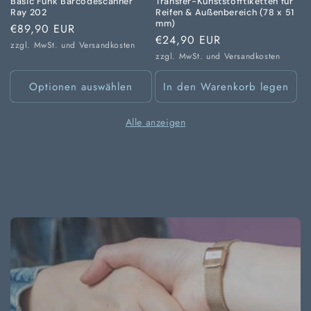
Basic Funk Barcodescanner
Transfer-Kunststofftiketten für
Ray 202
Reifen & Außenbereich (78 x 51
mm)
Normaler
€89,90 EUR
Normaler
€24,90 EUR
Preis
zzgl. MwSt. und
Versandkosten
Preis
zzgl. MwSt. und
Versandkosten
Optionen auswählen
In den Warenkorb legen
Alle anzeigen