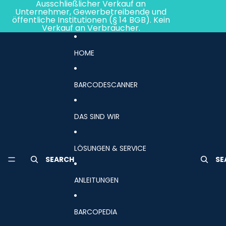
Direkt zum Inhalt
Ausschließlicher Verkauf an
Unternehmer, Gewerbetreibende und
öffentliche Institutionen (§ 14 BGB). Kein
Verkauf an Verbraucher.
HOME
BARCODESCANNER
DAS SIND WIR
LÖSUNGEN & SERVICE
SEARCH
SE
ANLEITUNGEN
BARCOPEDIA