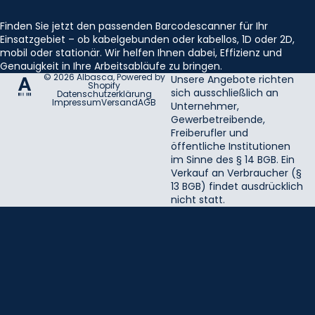
Finden Sie jetzt den passenden Barcodescanner für Ihr
Einsatzgebiet – ob kabelgebunden oder kabellos, 1D oder 2D,
mobil oder stationär. Wir helfen Ihnen dabei, Effizienz und
Genauigkeit in Ihre Arbeitsabläufe zu bringen.
© 2026
Albasca
, Powered by
Unsere Angebote richten
Shopify
sich ausschließlich an
Datenschutzerklärung
Impressum
Versand
AGB
Unternehmer,
Gewerbetreibende,
Freiberufler und
öffentliche Institutionen
im Sinne des § 14 BGB. Ein
Verkauf an Verbraucher (§
13 BGB) findet ausdrücklich
nicht statt.