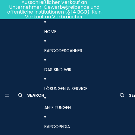
Direkt zum Inhalt
Ausschließlicher Verkauf an
Unternehmer, Gewerbetreibende und
öffentliche Institutionen (§ 14 BGB). Kein
Verkauf an Verbraucher.
HOME
BARCODESCANNER
DAS SIND WIR
LÖSUNGEN & SERVICE
SEARCH
SE
ANLEITUNGEN
BARCOPEDIA