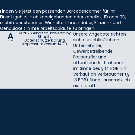
Finden Sie jetzt den passenden Barcodescanner für Ihr
Einsatzgebiet – ob kabelgebunden oder kabellos, 1D oder 2D,
mobil oder stationär. Wir helfen Ihnen dabei, Effizienz und
Genauigkeit in Ihre Arbeitsabläufe zu bringen.
© 2026
Albasca
, Powered by
Unsere Angebote richten
Shopify
sich ausschließlich an
Datenschutzerklärung
Impressum
Versand
AGB
Unternehmer,
Gewerbetreibende,
Freiberufler und
öffentliche Institutionen
im Sinne des § 14 BGB. Ein
Verkauf an Verbraucher (§
13 BGB) findet ausdrücklich
nicht statt.