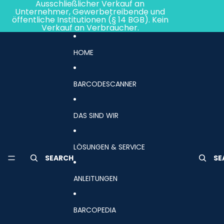
Direkt zum Inhalt
Ausschließlicher Verkauf an
Unternehmer, Gewerbetreibende und
öffentliche Institutionen (§ 14 BGB). Kein
Verkauf an Verbraucher.
HOME
BARCODESCANNER
DAS SIND WIR
LÖSUNGEN & SERVICE
SEARCH
SE
ANLEITUNGEN
BARCOPEDIA