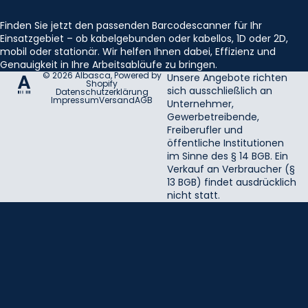
Finden Sie jetzt den passenden Barcodescanner für Ihr
Einsatzgebiet – ob kabelgebunden oder kabellos, 1D oder 2D,
mobil oder stationär. Wir helfen Ihnen dabei, Effizienz und
Genauigkeit in Ihre Arbeitsabläufe zu bringen.
© 2026
Albasca
, Powered by
Unsere Angebote richten
Shopify
sich ausschließlich an
Datenschutzerklärung
Impressum
Versand
AGB
Unternehmer,
Gewerbetreibende,
Freiberufler und
öffentliche Institutionen
im Sinne des § 14 BGB. Ein
Verkauf an Verbraucher (§
13 BGB) findet ausdrücklich
nicht statt.